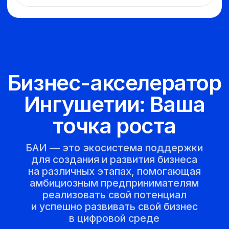
Полный цикл
поддержки
для вашего проекта
Образовательные
программы
От базовых курсов для новичков
до продвинутых стратегий
масштабирования
Нетворкинг
Создание связей с другими
предпринимателями и