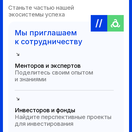
Акселератор ФРИИ
Входит в топ-10 самых эффективных
акселераторов мира (Forbes), 2 000+
компаний прошли акселерационные
программы за 10 лет
Остались
вопросы?
Напишите нам на почту
accelerator@ingacademy.ru
Адрес
г.Магас, ул. Хрущева, 10