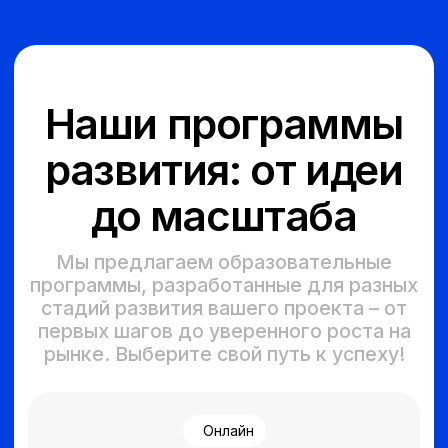
Онлайн
Старт бизнеса: Первый шаг
Идеально для тех, кто только
задумывается о бизнесе или имеет
сырую идею. Вы получите базовые
знания, проверите свою концепцию
на жизнеспособность и сформируете
первые шаги к реализации.
Для кого
Начинающие предприниматели,
студенты, те, кто ищет себя в бизнесе.
Регистрация
Очно
Старт бизнеса