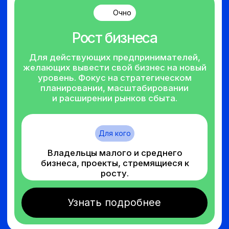
цифровым агентством: от
исполнителя к управленцу
Бесплатно
Бизнес с нуля
Услуги и продажи
Где: Онлайн платформа Zoom
Спикер: Стас Спасеных
Записаться
Подробнее
Бизнес-акселератор