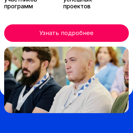
Наши программы
развития: от идеи
до масштаба
Мы предлагаем образовательные
программы, разработанные для разных
стадий развития вашего проекта – от
первых шагов до уверенного роста на
рынке. Выберите свой путь к успеху!