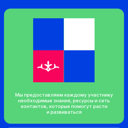
потенциальными инвесторами
Доступ к ресурсам
Помощь в поиске и привлечении
партнерских связей и инфраструктуры
для развития
Менторство и экспертиза
Индивидуальная работа с опытными
наставниками и экспертами,
имеющими реальный успешный опыт
в бизнесе
Практика и инструменты