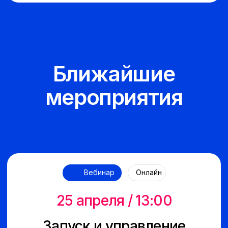
Ингушетии: Ваша
точка роста
БАИ — это экосистема поддержки
для создания и развития бизнеса
на различных этапах, помогающая
амбициозным предпринимателям
реализовать свой потенциал
и успешно развивать свой бизнес
в цифровой среде
Мы предоставляем каждому участнику
необходимые знания, ресурсы и сеть