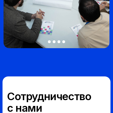
Организаторы
и партнеры
Академия цифрового
развития
Бизнес-акселератор
Ингушетии — структурное подразделение
АНО ДПО «Академия информационных
технологий», создающее условия для
развития ИТ-компаний и
предпринимателей через менторство,
обучение и экспертную поддержку